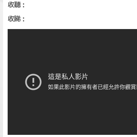
收聽：
收睇：