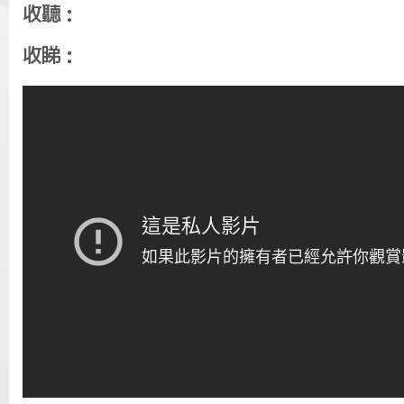
收聽：
收睇：