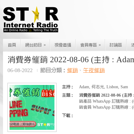
»
»
首頁
網台節目
視像直播
會員專區
討論區
消費券催銷 2022-08-06 (主持 : Ada
06-08-2022
節目分類：
催銷
、
午夜催銷
主持：
Adam, 何志光, Lisbon, Sam
主題：
消費券催銷 2022-08-06 (主持 
銷產品 WhatsApp 訂購熱線 : (
銷會員 WhatsApp 訂購熱線 : (85
下載：