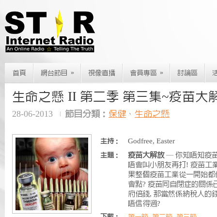
»
»
首頁
網台節目
視像直播
會員專區
討論區
生命之懸 II 第二季 第三集~疫苗大
28-06-2013
節目分類：
保健
、
生命之懸
Godfree, Easter
主持：
疫苗大解放
— 你知唔知疫
主題：
唔會叫小朋友再打! 疫苗工
果整個疫苗工業從一開始都係
會點? 疫苗同自閉症的關係
府倍錢, 那當然係納稅人的錢
唔信得過?