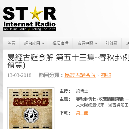
»
»
首頁
網台節目
視像直播
會員專區
討論區
易經古謎今解 第五十三集~春秋卦例
預覽)
13-03-2018
節目分類：
易經古謎今解
、
神秘
主持：
梁博士
主題：
春秋卦例七 (收費節目預覽)
—
大夫陽虎筮伐宋、游吉論楚王
下載：
第一節