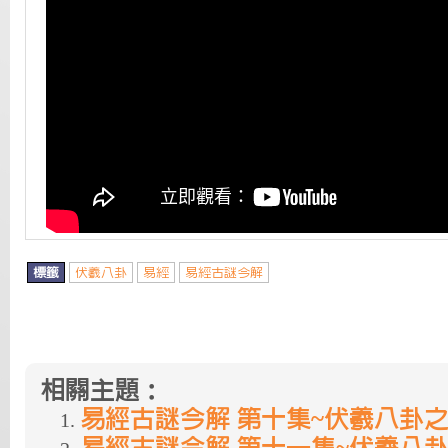
標籤
伏羲八卦
易經
易經古謎今解
相關主題：
易經古謎今解 第十集~伏羲八卦