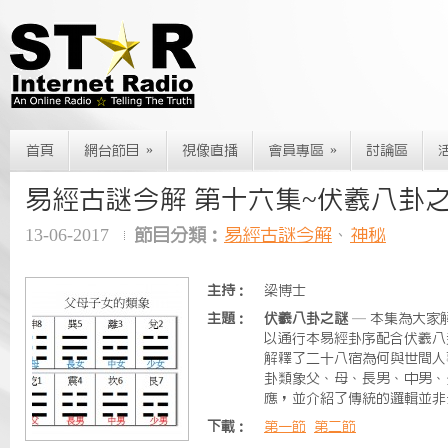
»
»
首頁
網台節目
視像直播
會員專區
討論區
易經古謎今解 第十六集~伏羲八卦
13-06-2017
節目分類：
易經古謎今解
、
神秘
主持：
梁博士
主題：
伏羲八卦之謎
— 本集為大家
以通行本易經卦序配合伏羲八
解釋了二十八宿為何與世間人
卦類象父、母、長男、中男、
應，並介紹了傳統的邏輯並非
下載：
第一節
第二節