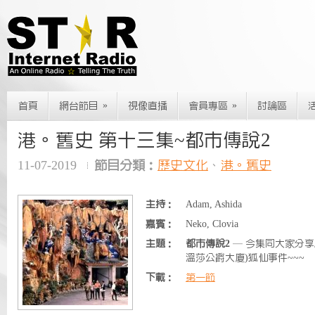
»
»
首頁
網台節目
視像直播
會員專區
討論區
港。舊史 第十三集~都市傳說2
11-07-2019
節目分類：
歷史文化
、
港。舊史
主持：
Adam, Ashida
嘉賓：
Neko, Clovia
主題：
都市傳說2
— 今集同大家分享
溫莎公爵大廈)狐仙事件~~~
下載：
第一節