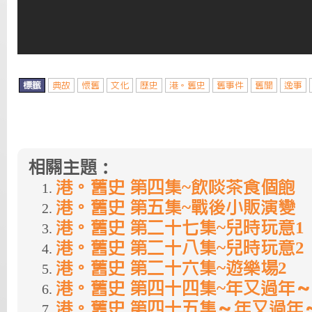
標籤
典故
懷舊
文化
歷史
港。舊史
舊事件
舊聞
逸事
相關主題：
港。舊史 第四集~飲啖茶食個飽
港。舊史 第五集~戰後小販演變
港。舊史 第二十七集~兒時玩意1
港。舊史 第二十八集~兒時玩意2
港。舊史 第二十六集~遊樂場2
港。舊史 第四十四集~年又過年～
港。舊史 第四十五集～年又過年