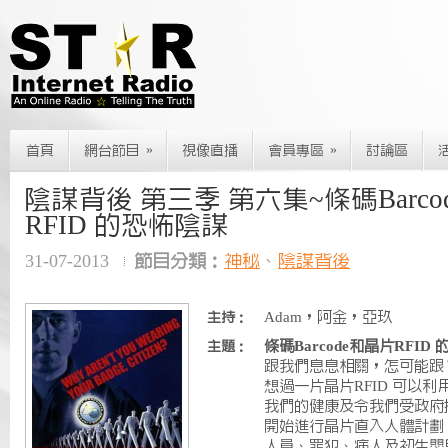
»
»
首頁
網台節目
視像直播
會員專區
討論區
陰謀背後 第三季 第六集~條碼Barco
RFID 的恐怖陰謀
31-07-2013
節目分類：
神秘
、
陰謀背後
Adam，阿金，亞玖
主持：
條碼Barcode和晶片RFID
主題：
跟我們息息相關，怎可能跟
想過一片晶片RFID 可以
我們的健康及令我們受政府
開始進行晶片直入人體計劃
人員、罪犯、病人及初生嬰