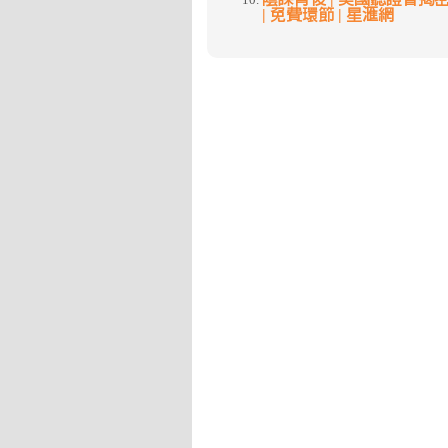
| 免費環節 | 星滙網