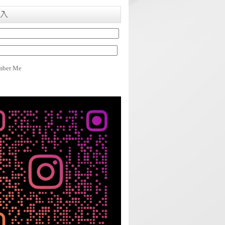
入
ber Me