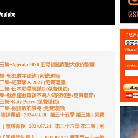
「陰謀會
Whats
集~Agenda 2030 的背後陰謀對大家的影響
Facebo
集~邪惡數字總統 (免費環節)
集~經濟學人 2021 (免費環節)
集~日本動漫陰謀II (免費環節)
集~魷魚遊戲背後不為人知的秘密 (免費環節)
Katy Perry (免費環節)
二集~碳排放的原兇 (免費環節)
後 | 2024.03.20 | 第三十五季 第三集 | 免費
背後 | 2024.07.24 | 第三十六季 第二集 | 免
四種族外星人」 | 2025.08.27 | 第四百一十一集