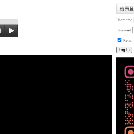
會員登
Username
Password
Remem