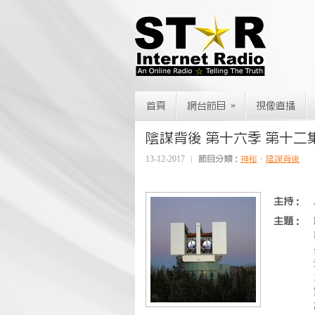
»
首頁
網台節目
視像直播
陰謀背後 第十六季 第十二集~L.U.C.
13-12-2017
節目分類：
神秘
、
陰謀背後
主持：
主題：