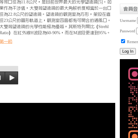
等效口徑為11.8公尺，是目前世界最大的光學望遠鏡[5]。如
果作為干涉儀，大雙筒望遠鏡的最大角解析度相當於一台口
會員登
徑為22.8公尺的望遠鏡。望遠鏡的觀測室為方形，架設在直
徑23公尺的圓形軌道上，觀測室四面都有可開合的通風口。
Username
大雙筒望遠鏡的光學性能極為優越，其斯特列爾比（Strehl
Password
Ratio）在紅外線H波段為60-90%，而在M波段更達到95%。
第一節
Remem