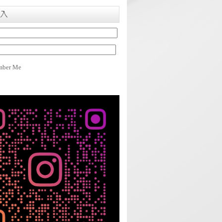
入
ber Me