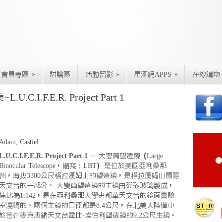
»
»
»
會員專區
討論區
活動留影
星滙網APPS
在線購物
I.F.E.R. Project Part 1
Adam, Castiel
L.U.C.I.F.E.R. Project Part 1
— 大雙筒望遠鏡（Large
Binocular Telescope，縮寫：LBT）是位於美國亞利桑那
州，海拔3300公尺格拉漢姆山的望遠鏡，是格拉漢姆山國際
天文台的一部分。 大雙筒望遠鏡的主鏡由硼矽玻璃製成，
焦比為1.142，是在亞利桑那大學史都華天文台的鏡面實驗
室澆鑄的。兩個主鏡的口徑都是8.4公尺，在北美大陸僅小
於德州麥克唐納天文台霍比-埃伯利望遠鏡的9.2公尺主鏡。