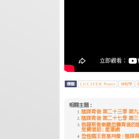
標籤
L.U.C.I.F.E.R. Project
神秘學
相關主題：
陰謀背後 第二十三季 第九集~
陰謀背後 第二十七季 第三集~
俄羅斯音樂廳恐襲背後的陰謀| 陰
免費環節 | 星滙網
恐怖國王登基肖像 | 陰謀背後 | 