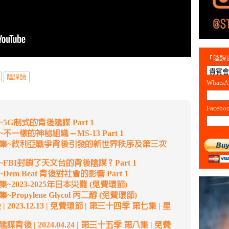
「陰謀會
陰謀論
Whats
Facebo
G制式的背後陰謀 Part 1
樣的神秘組織 – MS-13 Part 1
一集~敘利亞戰爭背後引發的新世界秩序及第三次
FBI封鎖了天文台的背後陰謀？Part 1
m Beat 背後對社會的影響 Part 1
2023-2025年日本災難 (免費環節)
opylene Glycol 丙二醇 (免費環節)
2023.12.13 | 免費環節 | 第三十四季 第七集 | 星
後 | 2024.04.24 | 第三十五季 第八集 | 免費