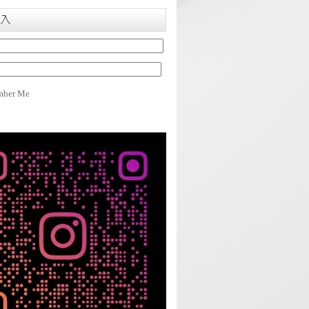
入
ber Me