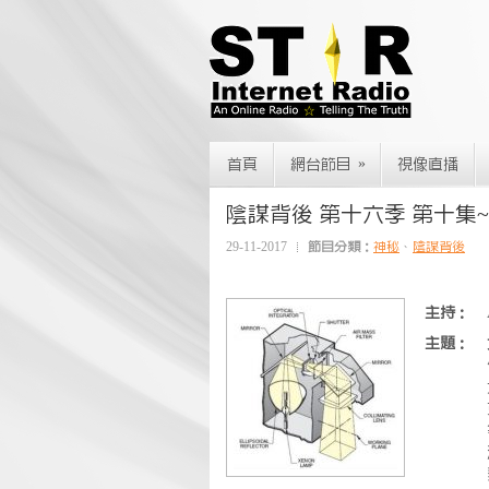
»
首頁
網台節目
視像直播
陰謀背後 第十六季 第十集~太
29-11-2017
節目分類：
神秘
、
陰謀背後
主持：
主題：