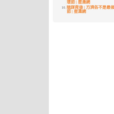
環節 | 星滙網
陰謀背後 | 方濟各不是最後一個
節 | 星滙網