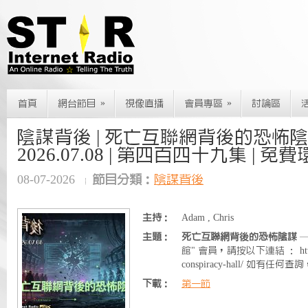
»
»
首頁
網台節目
視像直播
會員專區
討論區
陰謀背後 | 死亡互聯網背後的恐怖陰謀
2026.07.08 | 第四百四十九集 | 免
08-07-2026
節目分類：
陰謀背後
主持：
Adam , Chris
主題：
死亡互聯網背後的恐怖陰謀
—
館" 會員，請按以下連結 ： https://w
conspiracy-hall/ 如有任何查詢，
下載：
第一節