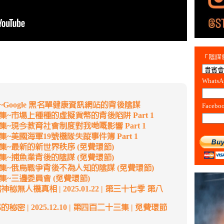
「陰謀會
Whats
~Google 黑名單健康資訊網站的背後陰謀
Facebo
集~市場上種種的虛擬貨幣的背後陷阱 Part 1
~現今教育社會制度對我哋嘅影響 Part 1
~美國海軍19號機隊失蹤事件簿 Part 1
集~最新的新世界秩序 (免費環節)
集~捕魚業背後的陰謀 (免費環節)
集~俄烏戰爭背後不為人知的陰謀 (免費環節)
集~三邊委員會 (免費環節)
無人機真相 | 2025.01.22 | 第三十七季 第八
密 | 2025.12.10 | 第四百二十三集 | 免費環節