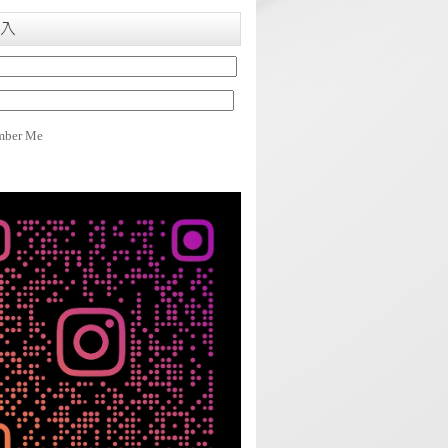
入
ber Me