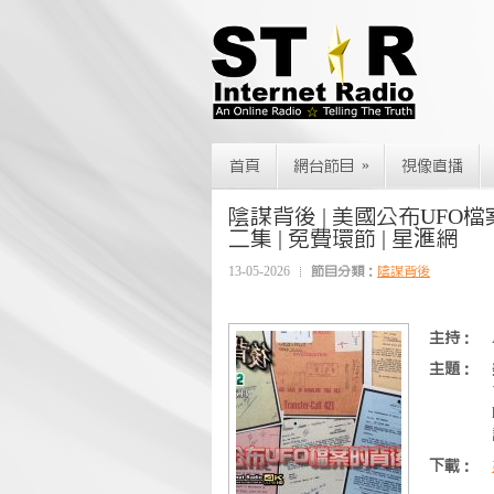
»
首頁
網台節目
視像直播
陰謀背後 | 美國公布UFO檔案的
二集 | 免費環節 | 星滙網
13-05-2026
節目分類：
陰謀背後
主持：
主題：
下載：