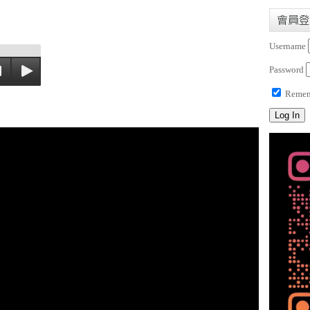
會員登
Username
Password
Remem