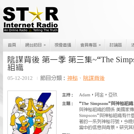
»
»
首頁
網台節目
視像直播
會員專區
討論區
陰謀背後 第一季 第三集~“The Simp
組織
05-12-2012
節目分類：
神秘
、
陰謀背後
Adam，阿金，亞玖
主持：
“The Simpsons”與神秘組
主題：
與神秘組織的關係 美國家傳
Simpsons”與神秘組織
著的一系列神秘符號，今晚
當中的信息與背景，研究其