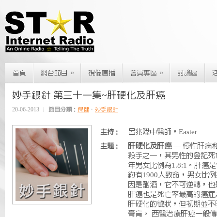
»
»
首頁
網台節目
視像直播
會員專區
討論區
妙手銀針 第三十一集~肝硬化及肝癌
20-06-2013
節目分類：
保健
、
妙手銀針
呂兆陞中醫師，Easter
主持：
肝硬化及肝癌
— 慢性肝病
主題：
殺手之一，其男性的登記死亡
年男女比例為1.8:1。肝
約有1900人致命，男女比例
因是酗酒，它不可逆轉，也
肝癌也是死亡率最高的癌症
肝硬化的徵狀，但初期並不
膏肓。 西醫治療肝癌一般