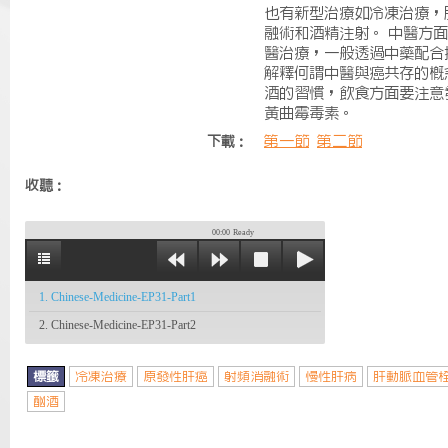
也有新型治療如冷凍治療，
融術和酒精注射。 中醫方
醫治療，一般透過中藥配合
解釋何謂中醫與癌共存的概
酒的習慣，飲食方面要注意
黃曲霉毒素。
第一節
第二節
下載：
收聽：
00:00
Ready
1. Chinese-Medicine-EP31-Part1
2. Chinese-Medicine-EP31-Part2
標籤
冷凍治療
原發性肝癌
射頻消融術
慢性肝病
肝動脈血管
酗酒