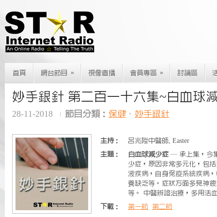
»
»
首頁
網台節目
視像直播
會員專區
討論區
妙手銀針 第二百一十六集~白血球
28-11-2018
節目分類：
保健
、
妙手銀針
主持：
呂兆陞中醫師, Easter
主題：
白血球減少症
— 承上集，今
少症，原因非常多元化，包括
液疾病，自身免疫系統疾病，
養缺乏等。症狀方面多見神疲
等。 中醫辨證治療，多用活
下載：
第一節
第二節