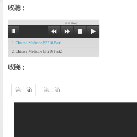
收聽：
00:00
Ready
1. Chinese-Medicine-EP216-Part1
2. Chinese-Medicine-EP216-Part2
收睇：
第一節
第二節