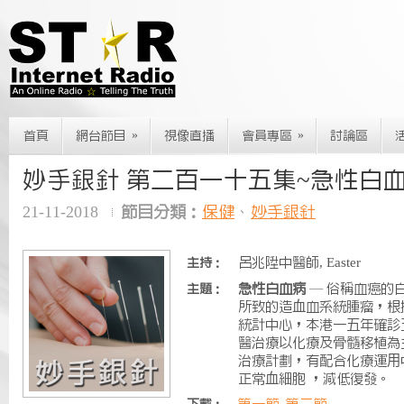
»
»
首頁
網台節目
視像直播
會員專區
討論區
妙手銀針 第二百一十五集~急性白
21-11-2018
節目分類：
保健
、
妙手銀針
呂兆陞中醫師, Easter
主持：
急性白血病
— 俗稱血癌的
主題：
所致的造⾎血系統腫瘤，根
統計中心，本港一五年確診
醫治療以化療及骨髓移植為
治療計劃，有配合化療運⽤
正常⾎細胞 ，減低復發。