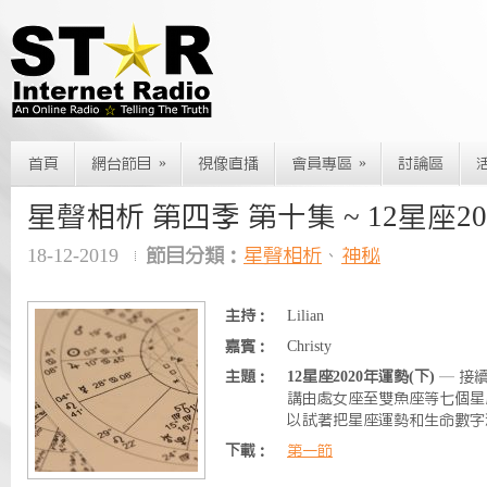
»
»
首頁
網台節目
視像直播
會員專區
討論區
星聲相析 第四季 第十集 ~ 12星座20
18-12-2019
節目分類：
星聲相析
、
神秘
主持：
Lilian
嘉賓：
Christy
主題：
12星座2020年運勢(下)
— 接
講由處女座至雙魚座等七個星座
以試著把星座運勢和生命數字
下載：
第一節