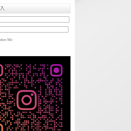
入
ber Me