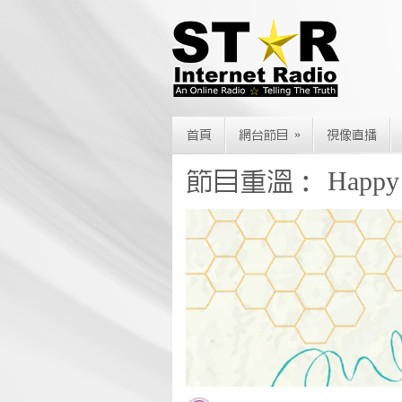
»
首頁
網台節目
視像直播
節目重溫： Happy 