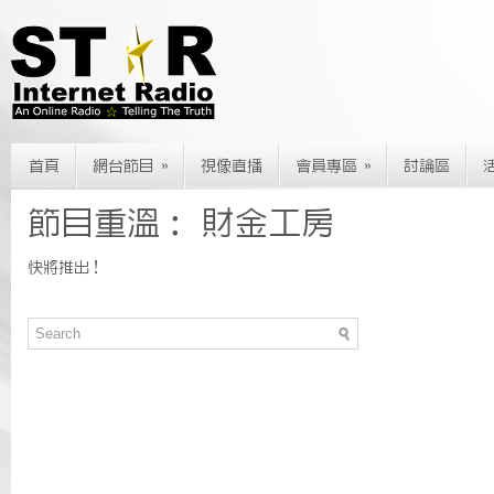
»
»
首頁
網台節目
視像直播
會員專區
討論區
節目重溫： 財金工房
快將推出！