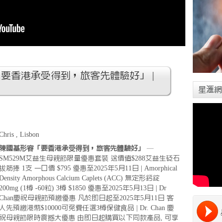
「要香港承受得到，旅客先體驗好」 |
星滙網
Chris , Lisbon
陳國基形容「要香港承受得到，旅客先體驗好」
—
SM529M艾益生母親節限量優惠套裝 送價值$288艾益生砭石
拔筋捧 1支 一口價 $795 優惠至2025年5月11日 | Amorphical
Density Amorphous Calcium Caplets (ACC) 無定形鈣錠
200mg (1樽 -60粒) 3樽 $1850 優惠至2025年5月13日 | Dr
Chan慶祝母親節預繳優惠 凡於即日起至2025年5月11日 客
人先預繳港幣$10000可免費任選3樽保健食品 | Dr. Chan 慶
祝母親節限時震撼大優惠 由即日起購買以下同款產品, 可享