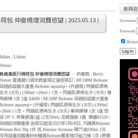
會員登
 仲會燒埋消費慾望 | 2025.05.13 |
Username
Password
Remem
Adam , Lisbon
Homer
負資產唔只燒荷包 仲會燒埋消費慾望
— 供應商 : Bovis
Homer 星滙網13週年晚宴現正接受預訂 | RE108M ReJeune
母親節超級大優惠 ReJeune aquamqi+ (升級版) 閃鑽肌源再
生水 (水灸) (300ml +20ml ) 1支 + 閃鑽肌源再生水 (水灸) 專
用噴樽 1支 2盒 $4600 | RE108P ReJeune 母親節超級大優惠
ReJeune aquamqi+ (升級版) 閃鑽肌源再生水 (水灸) (300ml
+20ml ) 1支 + 閃鑽肌源再生水 (水灸) 專用噴樽 1支 1盒 即
送 28° C 昇華噴霧1盒 (2支50ml) 及噴霧器 1個 價值$1520 |
母親節加購優惠 由即日起至2025年5月18日, 凡購買Rejeune
Woman Red 30g 1件 或 Rejeune Aromase 開穴油100ml 1支 ,
可用超值加購價$900購買ReJeune獨家精巧磁力棒 1支 (原價