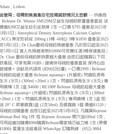
Adam , Lisbon
金管局：毋需對負資產住宅按揭貸款情況太悲觀
— 供應商
: ReJeune Dr. Winnie SM529M艾益生母親節限量優惠套裝 送
價值$288艾益生砭石拔筋捧 1支 一口價 $795 優惠至2025年
5月11日 | Amorphical Density Amorphous Calcium Caplets
(ACC) 無定形鈣錠 200mg (1樽 -60粒) 3樽 $1850 優惠至2025
年5月13日 | Dr Chan慶祝母親節預繳優惠 凡於即日起至2025
年5月11日 客人先預繳港幣$10000可免費任選3樽保健食品 |
Dr. Chan 慶祝母親節限時震撼大優惠 由即日起購買以下同
款產品, 可享有買10送6 | 健補快母親節優惠套裝 保持心血
管健康，逆齡及抗頑疾 (約60日份量) 一口價2999 | ReJeune
母親節超級大優惠 ReJeune aquamqi+ (升級版) 閃鑽肌源再
生水 (水灸) (300ml +20ml ) 1支 + 閃鑽肌源再生水 (水灸) 專
用噴樽 1支 2盒 $4600 | RE108P ReJeune 母親節超級大優惠
ReJeune aquamqi+ (升級版) 閃鑽肌源再生水 (水灸) (300ml
+20ml ) 1支 + 閃鑽肌源再生水 (水灸) 專用噴樽 1支 1盒 即
送 28° C 昇華噴霧1盒 (2支50ml) 及噴霧器 1個 價值$1520 |
母親節加購優惠 由即日起至2025年5月18日, 凡購買Rejeune
Woman Red 30g 1件 或 Rejeune Aromase 開穴油100ml 1支 ,
可用超值加購價$900購買ReJeune獨家精巧磁力棒 1支 (原價
$1800) 星滙生活館產品 WhatsApp 訂購熱線 : (852) 9884