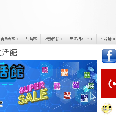
»
»
»
會員專區
討論區
活動留影
星滙網APPS
在線購物
生活館