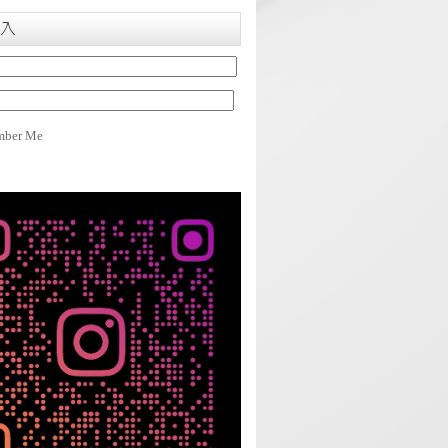
入
ber Me