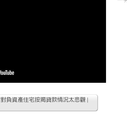
需對負資產住宅按揭貸款情況太悲觀 |