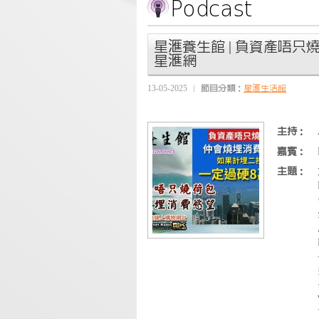
星滙養生館 | 負資產唔只燒荷包
星滙網
13-05-2025
節目分類：
星滙生活館
主持：
嘉賓：
主題：