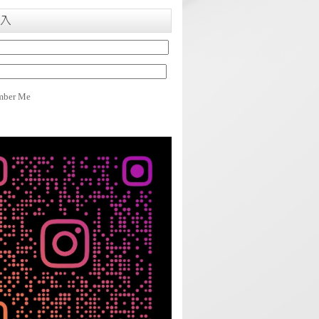
入
ber Me