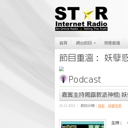
»
首頁
網台節目
視像直播
節目重溫： 妖孽
嘉賓主持揭露教派神棍| 妖孽惑眾 
23-12-2023
節目分類：
其他
、
妖孽惑眾
主持：