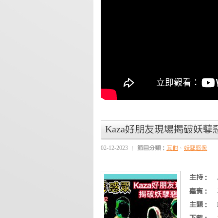
Kaza好朋友現場揭破妖孽惡行 |
02-12-2023
節目分類：
其他
、
妖孽惑眾
主持：
嘉賓：
主題：