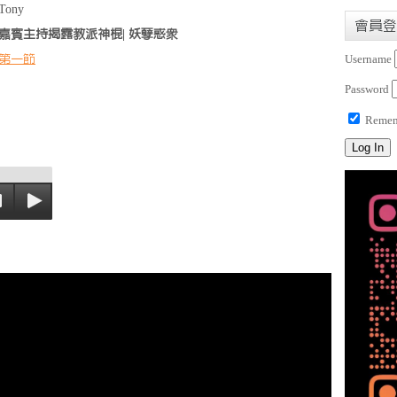
Tony
會員登
嘉賓主持揭露教派神棍| 妖孽惑眾
第一節
Username
Password
Remem