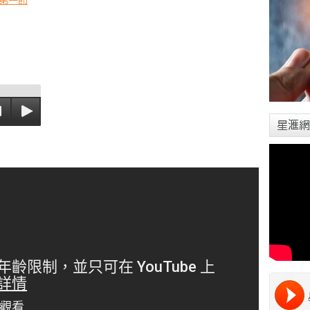
第一節
星滙網