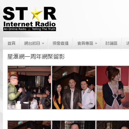
»
»
首頁
網台節目
視像直播
會員專區
討論區
星滙網一周年網聚留影