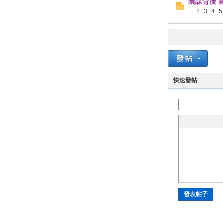
陰謀背後 
...
2
3
4
5
Ra
快速發帖
di
發表帖子