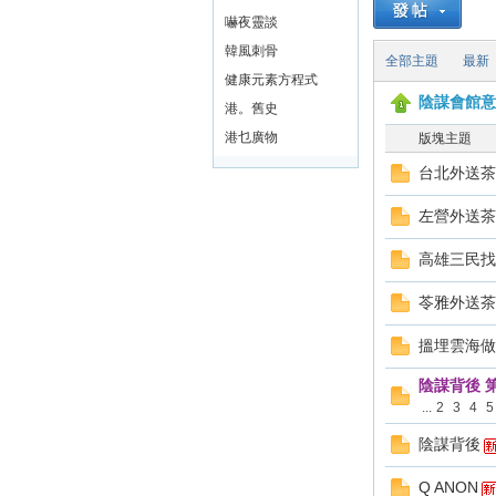
嚇夜靈談
ar
韓風刺骨
全部主題
最新
健康元素方程式
陰謀會館意
港。舊史
港乜廣物
版塊主題
台北外送茶Li
左營外送茶L
高雄三民找外
Int
苓雅外送茶Li
搵埋雲海做
陰謀背後 
...
2
3
4
5
陰謀背後
Q ANON
er