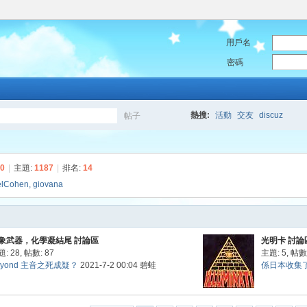
用戶名
密碼
熱搜:
活動
交友
discuz
帖子
搜
0
|
主題:
1187
|
排名:
14
elCohen
,
giovana
索
象武器，化學凝結尾 討論區
光明卡 討論
: 28
,
帖數: 87
主題: 5
,
帖數:
eyond 主音之死成疑？
2021-7-2 00:04
碧蛙
係日本收集了9