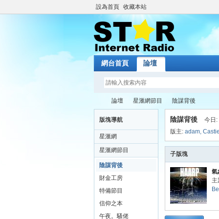
設為首頁
收藏本站
網台首頁
論壇
論壇
星滙網節目
陰謀背後
陰謀背後
版塊導航
今日:
版主:
adam
,
Casti
星滙網
St
»
›
›
星滙網節目
子版塊
陰謀背後
氣
財金工房
主題
B
特備節目
信仰之本
午夜。騷佬