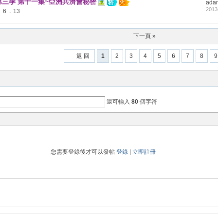
第三季 第十一集~亞洲共濟會秘密
ada
2013
6
..
13
下一頁 »
返 回
1
2
3
4
5
6
7
8
9
還可輸入
80
個字符
您需要登錄後才可以發帖
登錄
|
立即註冊