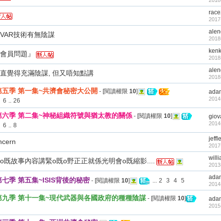
2018
rac
2017
alen
VAR技術有無陰謀
2018
ken
會員問題』
2018
alen
直覺得充滿陰謀, 但又唔知點講
2018
第五季 第一集~共濟會秘密大公開
- [閱讀權限
10
]
ada
2014
6
..
26
第六季 第二集~神秘組織符號與猶太教的關係
- [閱讀權限
10
]
gio
2014
6
..
8
jeffl
ncern
2017
will
o既故事內容講緊o既o野正正就係光明會o既縮影....
2013
ada
七季 第五集~ISIS背後的秘密
- [閱讀權限
10
]
...
2
3
4
5
2014
第九季 第十一集~現代武器與各國政府的種種陰謀
- [閱讀權限
10
]
ada
2015