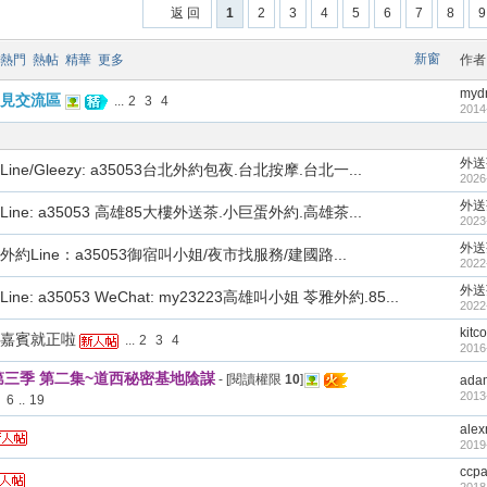
返 回
1
2
3
4
5
6
7
8
9
新窗
熱門
熱帖
精華
更多
作者
myd
見交流區
...
2
3
4
2014
外送
ne/Gleezy: a35053台北外約包夜.台北按摩.台北一...
2026
外送
ine: a35053 高雄85大樓外送茶.小巨蛋外約.高雄茶...
2023
外送
約Line：a35053御宿叫小姐/夜市找服務/建國路...
2022
外送
ne: a35053 WeChat: my23223高雄叫小姐 苓雅外約.85...
2022
kitc
嘉賓就正啦
...
2
3
4
2016
第三季 第二集~道西秘密基地陰謀
- [閱讀權限
10
]
ada
2013
6
..
19
ale
2019
ccp