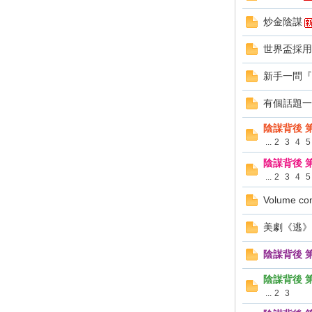
炒金陰謀
世界盃採用
新手一問『
有個話題一
陰謀背後 
ne
...
2
3
4
5
陰謀背後 
...
2
3
4
5
Volume co
美劇《逃》
陰謀背後 第
t
陰謀背後 
...
2
3