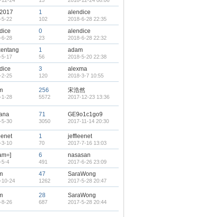
-12-24
15
2018-12-24 08:06
e2017
1
alendice
-5-22
102
2018-6-28 22:35
dice
0
alendice
-6-28
23
2018-6-28 22:32
kentang
1
adam
-5-17
56
2018-5-20 22:38
dice
3
alexma
-2-25
120
2018-3-7 10:55
m
256
宋浩然
-1-28
5572
2017-12-23 13:36
vana
71
GE9o1c1go9
-5-30
3050
2017-11-14 20:30
eenet
1
jeffleenet
-3-10
70
2017-7-16 13:03
iam=]
6
nasasan
-5-4
491
2017-6-26 23:09
m
47
SaraWong
-10-24
1262
2017-5-28 20:47
m
28
SaraWong
-8-26
687
2017-5-28 20:44