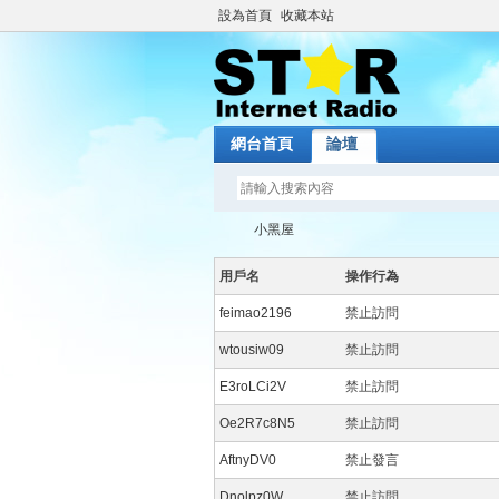
設為首頁
收藏本站
網台首頁
論壇
小黑屋
用戶名
操作行為
feimao2196
禁止訪問
St
›
wtousiw09
禁止訪問
E3roLCi2V
禁止訪問
Oe2R7c8N5
禁止訪問
AftnyDV0
禁止發言
Dnolpz0W
禁止訪問