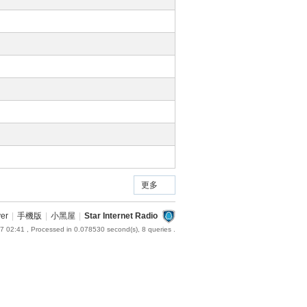
更多
ver
|
手機版
|
小黑屋
|
Star Internet Radio
7 02:41
, Processed in 0.078530 second(s), 8 queries .