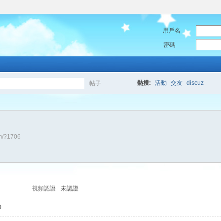
用戶名
密碼
熱搜:
活動
交友
discuz
帖子
搜
um/?1706
索
視頻認證
未認證
0