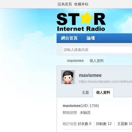
設為首頁
收藏本站
網台首頁
論壇
mavismee
個人資料
mavismee
https://www.staradio.com.hk/for
St
›
›
主題
個人資料
mavismee
(UID: 1706)
郵箱狀態
未驗證
統計信息
好友數 0
|
回帖數 12
|
主題數 1