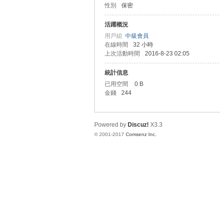
性別
保密
ar
活躍概況
用戶組
中級會員
在線時間
32 小時
上次活動時間
2016-8-23 02:05
統計信息
已用空間
0 B
金錢
244
Int
Powered by
Discuz!
X3.3
© 2001-2017
Comsenz Inc.
er