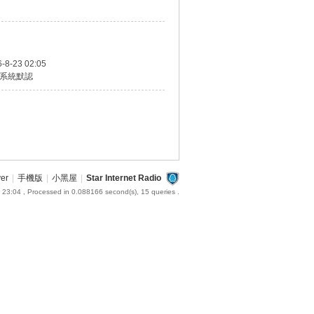
-8-23 02:05
系統默認
ver
|
手機版
|
小黑屋
|
Star Internet Radio
 23:04
, Processed in 0.088166 second(s), 15 queries .