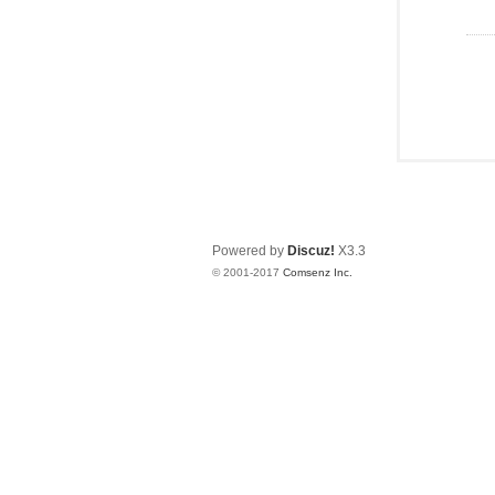
Powered by
Discuz!
X3.3
© 2001-2017
Comsenz Inc.