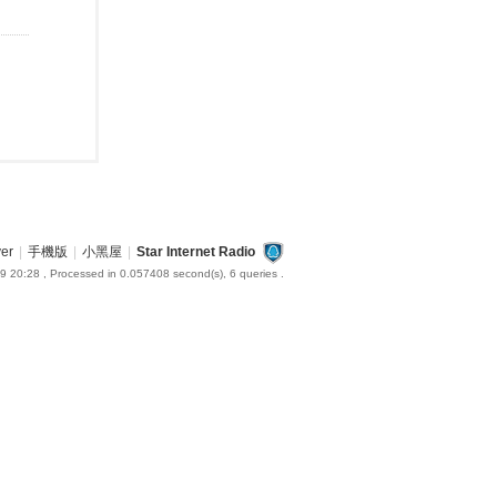
ver
|
手機版
|
小黑屋
|
Star Internet Radio
9 20:28
, Processed in 0.057408 second(s), 6 queries .