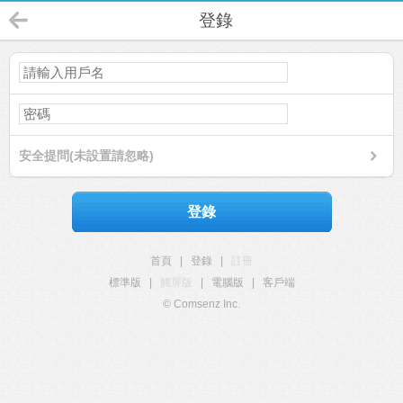
登錄
安全提問(未設置請忽略)
登錄
首頁
|
登錄
|
註冊
標準版
|
觸屏版
|
電腦版
|
客戶端
© Comsenz Inc.