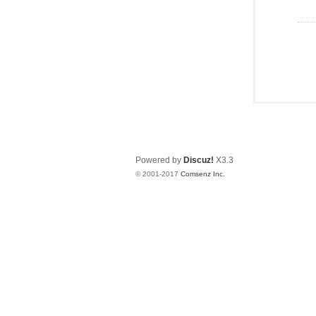
Powered by
Discuz!
X3.3
© 2001-2017
Comsenz Inc.