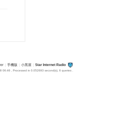
ver
|
手機版
|
小黑屋
|
Star Internet Radio
8 06:46
, Processed in 0.052693 second(s), 6 queries .