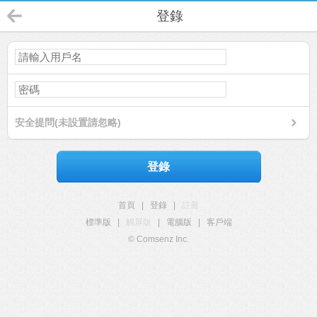
登錄
安全提問(未設置請忽略)
登錄
首頁
|
登錄
|
註冊
標準版
|
觸屏版
|
電腦版
|
客戶端
© Comsenz Inc.