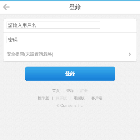
登錄
安全提問(未設置請忽略)
登錄
首頁
|
登錄
|
註冊
標準版
|
觸屏版
|
電腦版
|
客戶端
© Comsenz Inc.