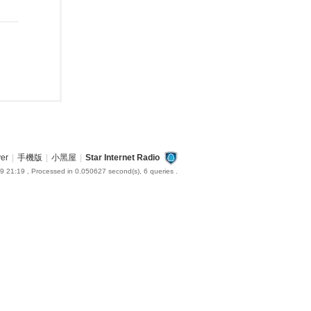
ver
|
手機版
|
小黑屋
|
Star Internet Radio
9 21:19
, Processed in 0.050627 second(s), 6 queries .