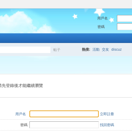
用戶名
密碼
熱搜:
活動
交友
discuz
帖子
搜
索
請先登錄後才能繼續瀏覽
用戶名
立即註冊
密碼:
找回密碼