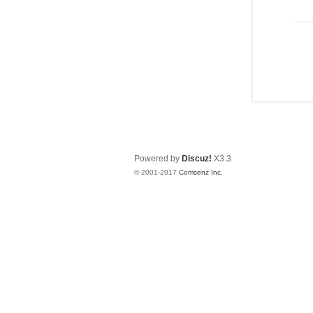
Powered by
Discuz!
X3.3
© 2001-2017
Comsenz Inc.