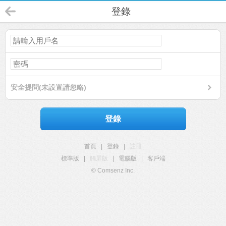
登錄
安全提問(未設置請忽略)
登錄
首頁
|
登錄
|
註冊
標準版
|
觸屏版
|
電腦版
|
客戶端
© Comsenz Inc.