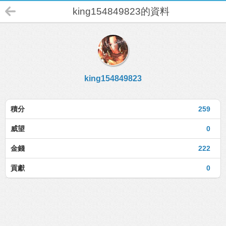
king154849823的資料
king154849823
積分
259
威望
0
金錢
222
貢獻
0