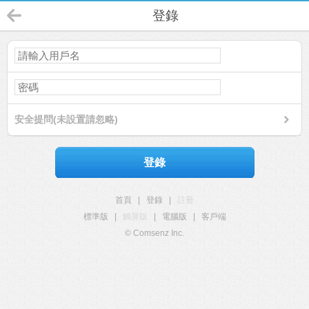
登錄
安全提問(未設置請忽略)
登錄
首頁
|
登錄
|
註冊
標準版
|
觸屏版
|
電腦版
|
客戶端
© Comsenz Inc.