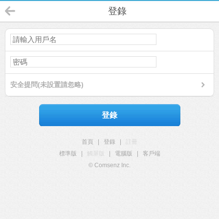
登錄
安全提問(未設置請忽略)
登錄
首頁
|
登錄
|
註冊
標準版
|
觸屏版
|
電腦版
|
客戶端
© Comsenz Inc.