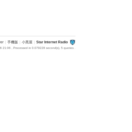
ver
|
手機版
|
小黑屋
|
Star Internet Radio
6 21:06
, Processed in 0.079228 second(s), 5 queries .