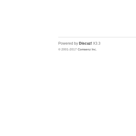
Powered by
Discuz!
X3.3
© 2001-2017
Comsenz Inc.