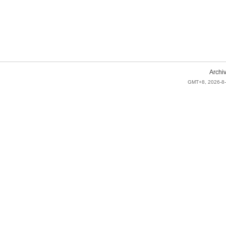
Archi
GMT+8, 2026-8-