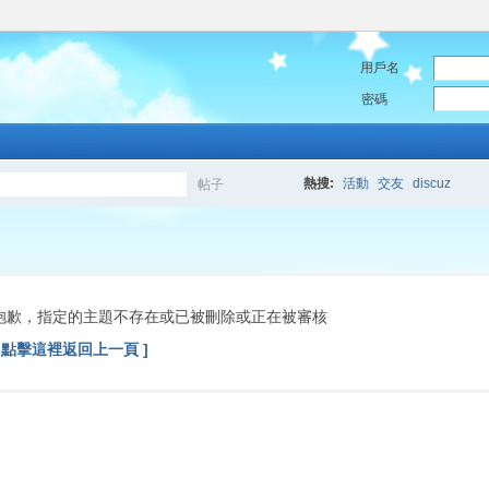
用戶名
密碼
熱搜:
活動
交友
discuz
帖子
搜
索
抱歉，指定的主題不存在或已被刪除或正在被審核
[ 點擊這裡返回上一頁 ]