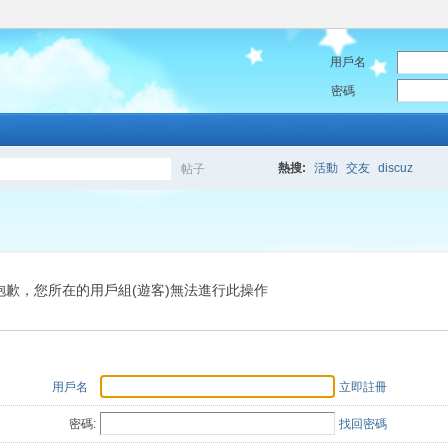
用戶名
密碼
熱搜:
活動
交友
discuz
帖子
搜
索
抱歉，您所在的用戶組(遊客)無法進行此操作
用戶名
立即註冊
密碼:
找回密碼