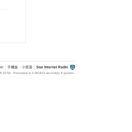
ver
|
手機版
|
小黑屋
|
Star Internet Radio
6 23:50
, Processed in 0.061823 second(s), 6 queries .