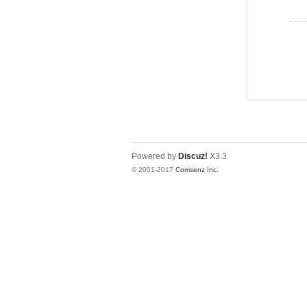
Powered by
Discuz!
X3.3
© 2001-2017
Comsenz Inc.