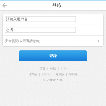
登錄
安全提問(未設置請忽略)
登錄
首頁
|
登錄
|
註冊
標準版
|
觸屏版
|
電腦版
|
客戶端
© Comsenz Inc.