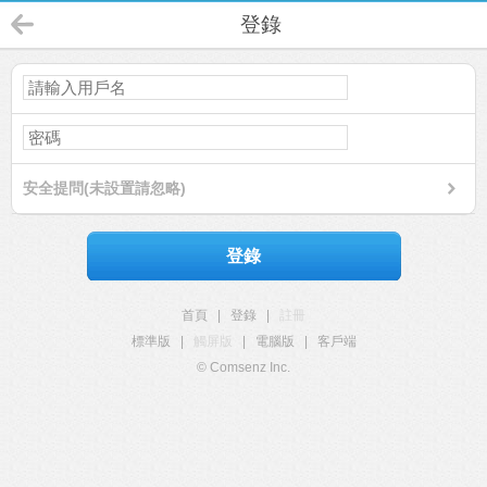
登錄
安全提問(未設置請忽略)
登錄
首頁
|
登錄
|
註冊
標準版
|
觸屏版
|
電腦版
|
客戶端
© Comsenz Inc.