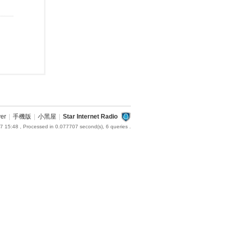
ver
|
手機版
|
小黑屋
|
Star Internet Radio
7 15:48
, Processed in 0.077707 second(s), 6 queries .