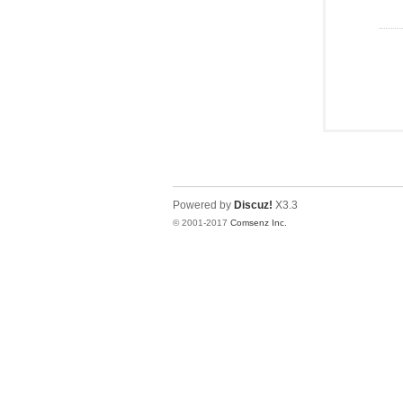
Powered by
Discuz!
X3.3
© 2001-2017
Comsenz Inc.