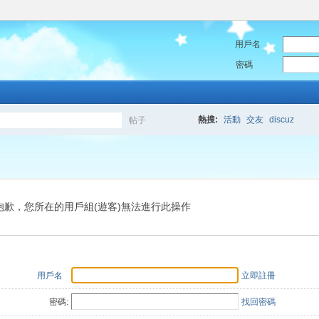
用戶名
密碼
熱搜:
活動
交友
discuz
帖子
搜
索
抱歉，您所在的用戶組(遊客)無法進行此操作
用戶名
立即註冊
密碼:
找回密碼