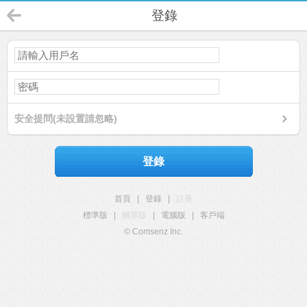
登錄
安全提問(未設置請忽略)
登錄
首頁
|
登錄
|
註冊
標準版
|
觸屏版
|
電腦版
|
客戶端
© Comsenz Inc.