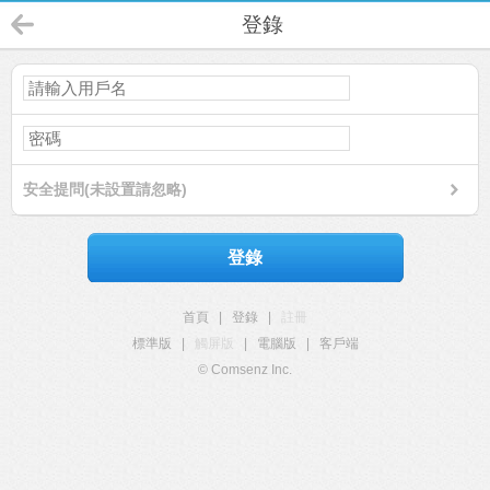
登錄
安全提問(未設置請忽略)
登錄
首頁
|
登錄
|
註冊
標準版
|
觸屏版
|
電腦版
|
客戶端
© Comsenz Inc.