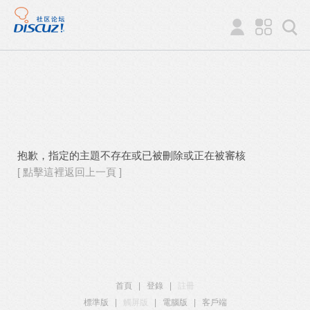
抱歉，指定的主題不存在或已被刪除或正在被審核
[ 點擊這裡返回上一頁 ]
首頁
|
登錄
|
註冊
標準版
|
觸屏版
|
電腦版
|
客戶端