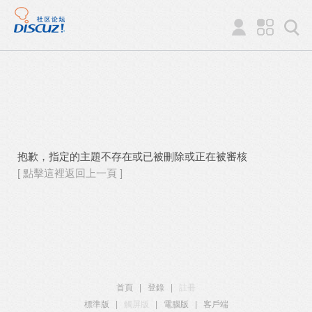
抱歉，指定的主題不存在或已被刪除或正在被審核
[ 點擊這裡返回上一頁 ]
首頁
|
登錄
|
註冊
標準版
|
觸屏版
|
電腦版
|
客戶端