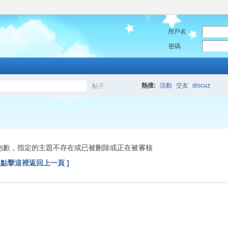
用戶名
密碼
熱搜:
活動
交友
discuz
帖子
搜
索
抱歉，指定的主題不存在或已被刪除或正在被審核
[ 點擊這裡返回上一頁 ]