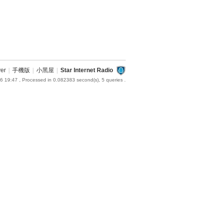
ver
|
手機版
|
小黑屋
|
Star Internet Radio
6 19:47
, Processed in 0.082383 second(s), 5 queries .