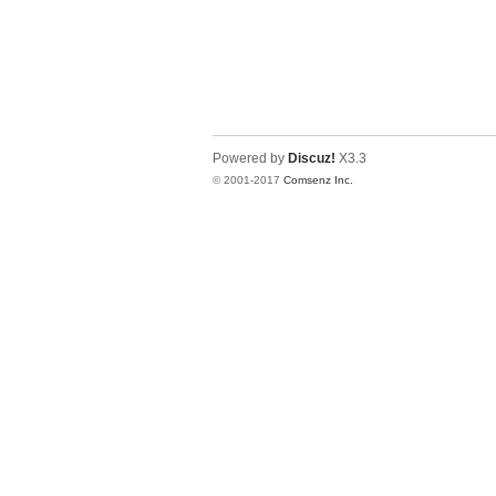
Powered by
Discuz!
X3.3
© 2001-2017
Comsenz Inc.