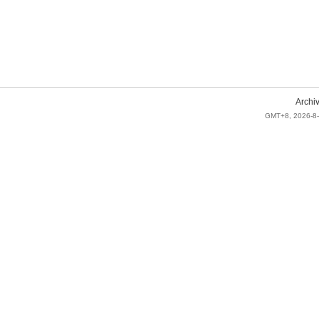
Archi
GMT+8, 2026-8-