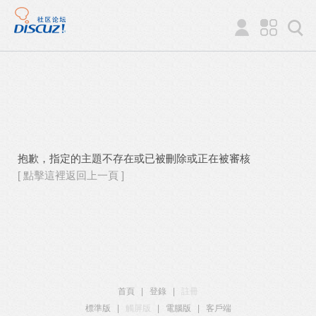
抱歉，指定的主題不存在或已被刪除或正在被審核
[ 點擊這裡返回上一頁 ]
首頁
|
登錄
|
註冊
標準版
|
觸屏版
|
電腦版
|
客戶端