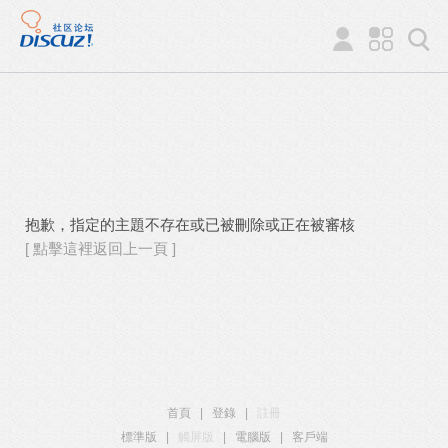
抱歉，指定的主題不存在或已被刪除或正在被審核
[ 點擊這裡返回上一頁 ]
首頁
|
登錄
|
註冊
標準版
|
觸屏版
|
電腦版
|
客戶端