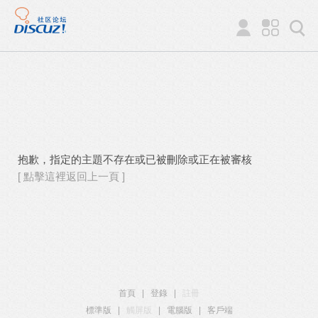
抱歉，指定的主題不存在或已被刪除或正在被審核
[ 點擊這裡返回上一頁 ]
首頁
|
登錄
|
註冊
標準版
|
觸屏版
|
電腦版
|
客戶端