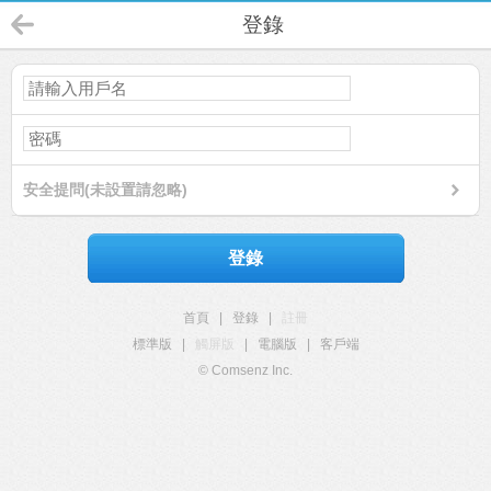
登錄
安全提問(未設置請忽略)
登錄
首頁
|
登錄
|
註冊
標準版
|
觸屏版
|
電腦版
|
客戶端
© Comsenz Inc.