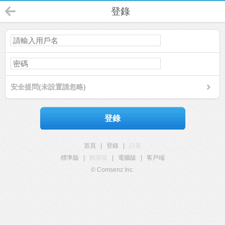
登錄
安全提問(未設置請忽略)
登錄
首頁
|
登錄
|
註冊
標準版
|
觸屏版
|
電腦版
|
客戶端
© Comsenz Inc.